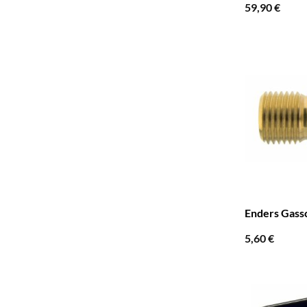
59,90
€
Enders Gass
5,60
€