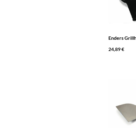
Enders Gril
24,89
€