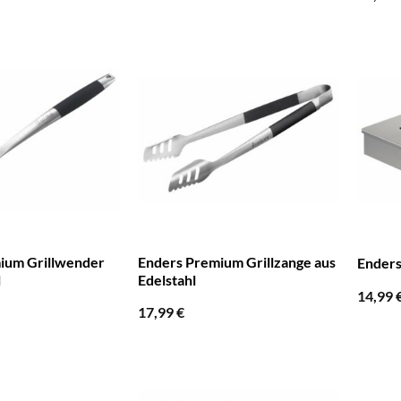
ium Grillwender
Enders Premium Grillzange aus
Ender
l
Edelstahl
14,99
17,99
€