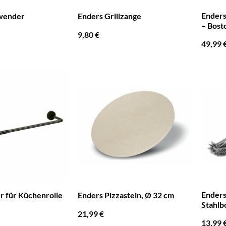
Enders
lwender
Enders Grillzange
– Bost
9,80
€
49,99
Enders
r für Küchenrolle
Enders Pizzastein, Ø 32 cm
Stahlb
21,99
€
13,99