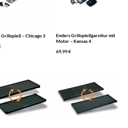
Enders Grillspießgarnitur mit
 Grillspieß – Chicago 3
Motor – Kansas 4
€
69,99
€