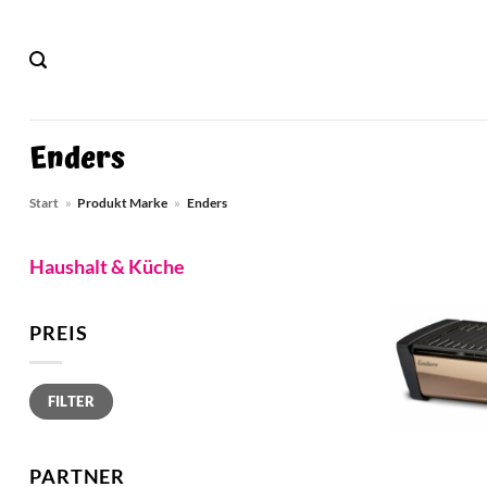
Zum
Inhalt
springen
Enders
Start
»
Produkt Marke
»
Enders
Haushalt & Küche
PREIS
Min.
Max.
FILTER
Preis
Preis
PARTNER