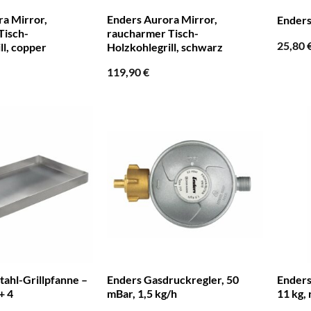
a Mirror,
Enders Aurora Mirror,
Enders
Tisch-
raucharmer Tisch-
25,80
ll, copper
Holzkohlegrill, schwarz
119,90
€
tahl-Grillpfanne –
Enders Gasdruckregler, 50
Enders
+ 4
mBar, 1,5 kg/h
11 kg, 