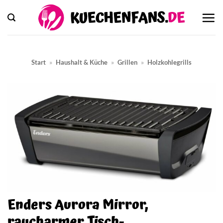
Zum
Inhalt
springen
Start
»
Haushalt & Küche
»
Grillen
»
Holzkohlegrills
Enders Aurora Mirror,
raucharmer Tisch-