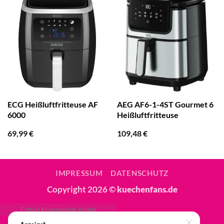
ECG Heißluftfritteuse AF
AEG AF6-1-4ST Gourmet 6
6000
Heißluftfritteuse
69,99
€
109,48
€
IMPRESSUM
DATENSCHUTZ
Copyright 2026 ©
kuechenfans.de