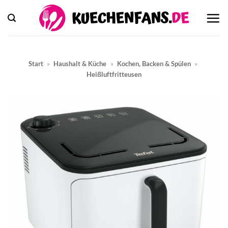
Zum
Inhalt
springen
Start
»
Haushalt & Küche
»
Kochen, Backen & Spülen
»
Heißluftfritteusen