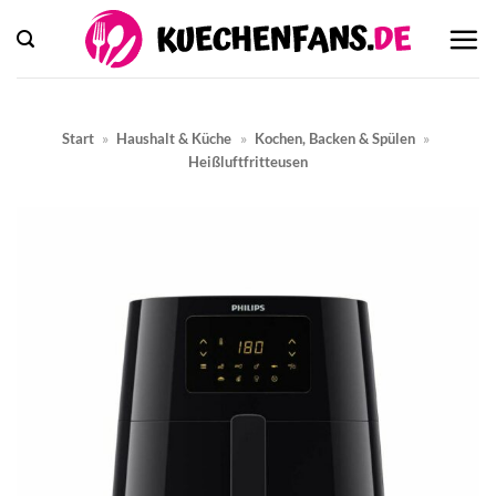
Zum
Inhalt
springen
Start
»
Haushalt & Küche
»
Kochen, Backen & Spülen
»
Heißluftfritteusen