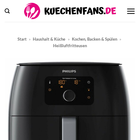
Zum
Inhalt
springen
Start
»
Haushalt & Küche
»
Kochen, Backen & Spülen
»
Heißluftfritteusen