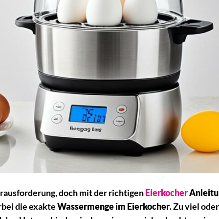
erausforderung, doch mit der richtigen
Eierkocher
Anleitu
rbei die exakte
Wassermenge im Eierkocher
. Zu viel ode