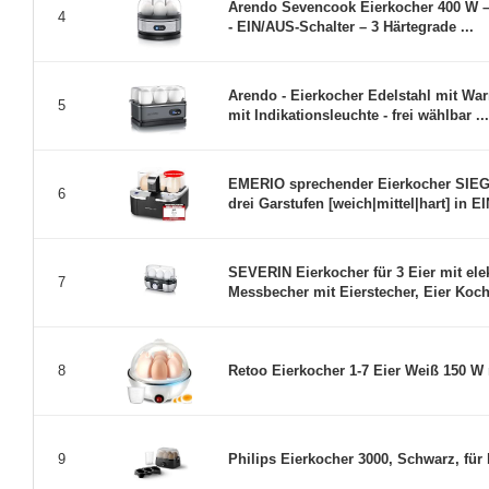
Arendo Sevencook Eierkocher 400 W – 
4
- EIN/AUS-Schalter – 3 Härtegrade ...
Arendo - Eierkocher Edelstahl mit War
5
mit Indikationsleuchte - frei wählbar ...
EMERIO sprechender Eierkocher SIEGE
6
drei Garstufen [weich|mittel|hart] in E
SEVERIN Eierkocher für 3 Eier mit ele
7
Messbecher mit Eierstecher, Eier Koch 
Retoo Eierkocher 1-7 Eier Weiß 150 W 
8
Philips Eierkocher 3000, Schwarz, für b
9