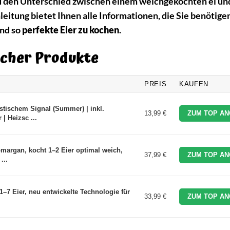
nd den Unterschied zwischen einem weichgekochten ei u
itung bietet Ihnen alle Informationen, die Sie benötigen
und so
perfekte Eier zu kochen
.
kocher Produkte
PREIS
KAUFEN
stischem Signal (Summer) | inkl.
13,99 €
ZUM TOP AN
| Heizsc ...
argan, kocht 1–2 Eier optimal weich,
37,99 €
ZUM TOP AN
...
1–7 Eier, neu entwickelte Technologie für
33,99 €
ZUM TOP AN