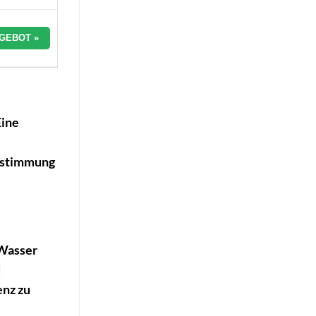
GEBOT »
Eine
Bestimmung
 Wasser
d
enz zu