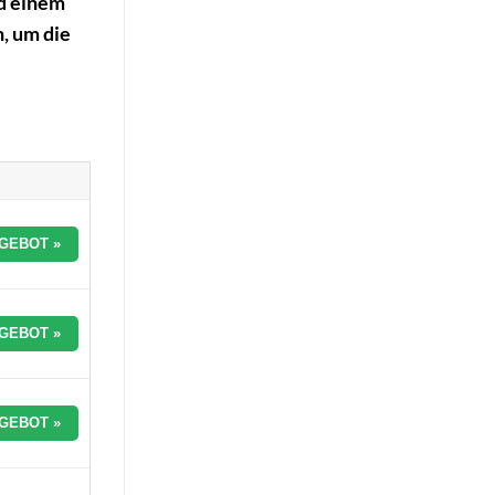
nd einem
, um die
GEBOT »
GEBOT »
GEBOT »