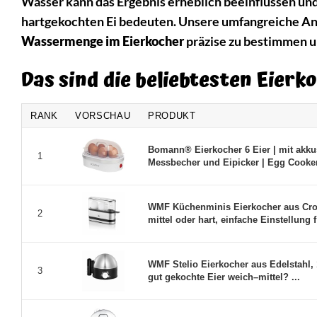
Wasser kann das Ergebnis erheblich beeinflussen u
hartgekochten Ei bedeuten. Unsere umfangreiche Anle
Wassermenge im Eierkocher
präzise zu bestimmen 
Das sind die beliebtesten Eier
RANK
VORSCHAU
PRODUKT
Bomann® Eierkocher 6 Eier | mit akku
1
Messbecher und Eipicker | Egg Cooker 
WMF Küchenminis Eierkocher aus Crom
2
mittel oder hart, einfache Einstellung f 
WMF Stelio Eierkocher aus Edelstahl, 
3
gut gekochte Eier weich–mittel? ...