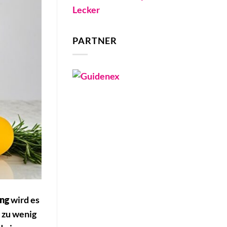
Lecker
PARTNER
ng
wird es
r zu wenig