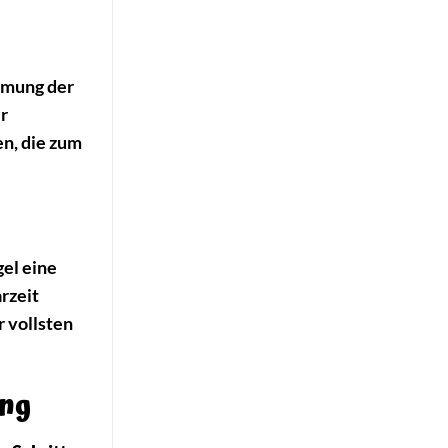
mmung der
r
en, die zum
el eine
rzeit
r vollsten
ung