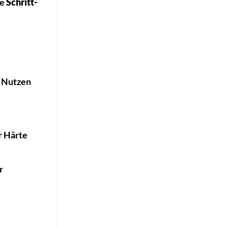
de
Schritt-
. Nutzen
r Härte
r