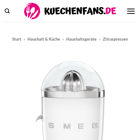
Zum
Inhalt
springen
Start
»
Haushalt & Küche
»
Haushaltsgeräte
»
Zitruspressen