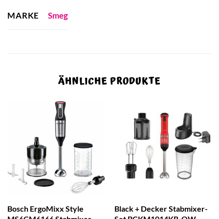
MARKE
Smeg
ÄHNLICHE PRODUKTE
Bosch ErgoMixx Style
Black + Decker Stabmixer-
MS6CM6166 Stabmixer-
Set BCKM1014KR-QW