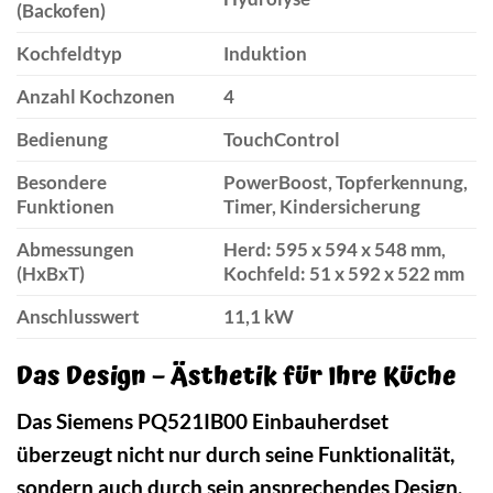
(Backofen)
Kochfeldtyp
Induktion
Anzahl Kochzonen
4
Bedienung
TouchControl
Besondere
PowerBoost, Topferkennung,
Funktionen
Timer, Kindersicherung
Abmessungen
Herd: 595 x 594 x 548 mm,
(HxBxT)
Kochfeld: 51 x 592 x 522 mm
Anschlusswert
11,1 kW
Das Design – Ästhetik für Ihre Küche
Das Siemens PQ521IB00 Einbauherdset
überzeugt nicht nur durch seine Funktionalität,
sondern auch durch sein ansprechendes Design.