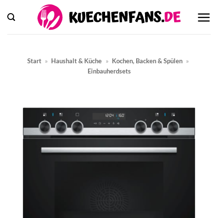
Zum
Inhalt
springen
Start
»
Haushalt & Küche
»
Kochen, Backen & Spülen
»
Einbauherdsets