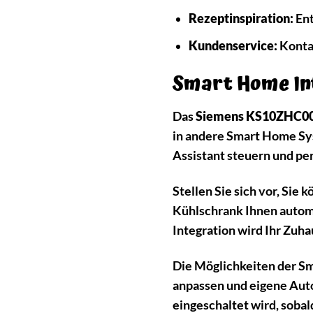
Rezeptinspiration:
Ent
Kundenservice:
Kontak
Smart Home Int
Das
Siemens KS10ZHC0
in andere Smart Home Sys
Assistant steuern und pe
Stellen Sie sich vor, Sie
Kühlschrank Ihnen automa
Integration wird Ihr Zuh
Die Möglichkeiten der Sm
anpassen und eigene Auto
eingeschaltet wird, sobal