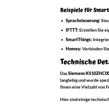
Beispiele für Smar
Sprachsteuerung:
Steu
IFTTT:
Erstellen Sie e
SmartThings:
Integrie
Homey:
Verbinden Si
Technische De
Das
Siemens KS10ZHC0
langlebig und wurde spezi
Ihnen eine Vielzahl von F
Hier sind einige technisc