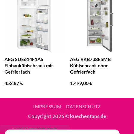
AEG SDE614F1AS
AEG RKB738E5MB
Einbaukühlschrank mit
Kühlschrank ohne
Gefrierfach
Gefrierfach
452,87
€
1.499,00
€
IMPRESSUM
DATENSCHUTZ
Copyright 2026 ©
kuechenfans.de