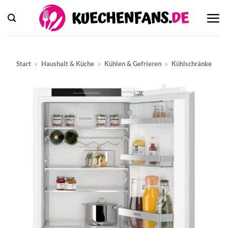
Zum
Inhalt
springen
Start
»
Haushalt & Küche
»
Kühlen & Gefrieren
»
Kühlschränke