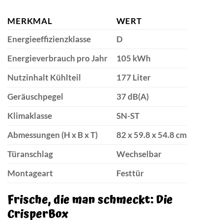
MERKMAL
WERT
Energieeffizienzklasse
D
Energieverbrauch pro Jahr
105 kWh
Nutzinhalt Kühlteil
177 Liter
Geräuschpegel
37 dB(A)
Klimaklasse
SN-ST
Abmessungen (H x B x T)
82 x 59.8 x 54.8 cm
Türanschlag
Wechselbar
Montageart
Festtür
Frische, die man schmeckt: Die
CrisperBox