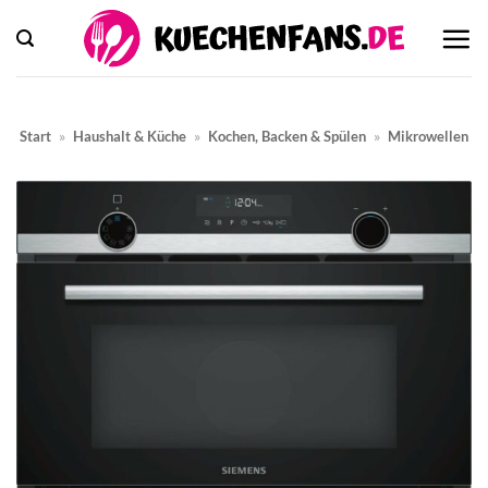
Zum
Inhalt
springen
Start
»
Haushalt & Küche
»
Kochen, Backen & Spülen
»
Mikrowellen