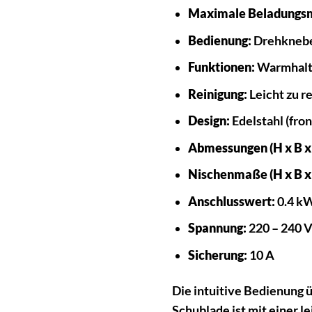
Maximale Beladungs
Bedienung:
Drehkneb
Funktionen:
Warmhalte
Reinigung:
Leicht zu r
Design:
Edelstahl (fron
Abmessungen (H x B x 
Nischenmaße (H x B x 
Anschlusswert:
0.4 k
Spannung:
220 – 240 
Sicherung:
10 A
Die intuitive Bedienung 
Schublade ist mit einer l