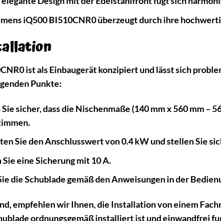
elegante Design mit der Edelstahlfront fügt sich harmon
emens iQ500 BI510CNR0 überzeugt durch ihre hochwertig
allation
R0 ist als Einbaugerät konzipiert und lässt sich proble
folgenden Punkte:
 Sie sicher, dass die Nischenmaße (140 mm x 560 mm – 
timmen.
en Sie den Anschlusswert von 0.4 kW und stellen Sie sicher
ie eine Sicherung mit 10 A.
ie die Schublade gemäß den Anweisungen in der Bedienu
ind, empfehlen wir Ihnen, die Installation von einem Fac
chublade ordnungsgemäß installiert ist und einwandfrei fu