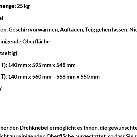
menge:
25 kg
el
n, Geschirrvorwärmen, Auftauen, Teig gehen lassen, N
einigende Oberfläche
tseitig)
T):
140 mm x 595 mm x 548 mm
T):
140 mm x 560 mm – 568 mm x 550 mm
W
V
über den Drehknebel ermöglicht es Ihnen, die gewünschte
eicht zu reinigenden Oberfläche ausgestattet, so dass Si