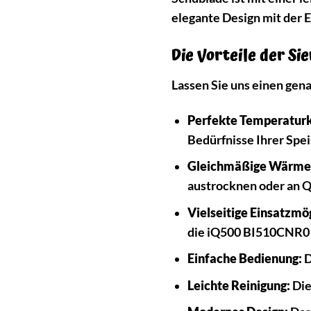
elegante Design mit der E
Die Vorteile der S
Lassen Sie uns einen gen
Perfekte Temperaturk
Bedürfnisse Ihrer Spe
Gleichmäßige Wärmev
austrocknen oder an Qu
Vielseitige Einsatzmö
die iQ500 BI510CNR0 i
Einfache Bedienung:
D
Leichte Reinigung:
Die