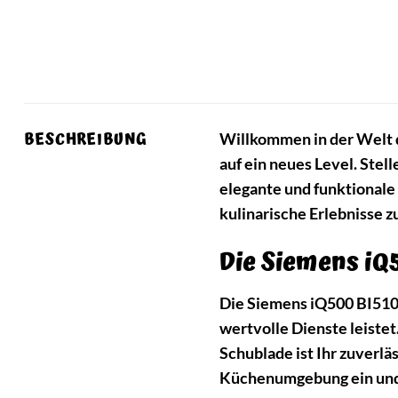
BESCHREIBUNG
Willkommen in der Welt 
auf ein neues Level. Stell
elegante und funktionale 
kulinarische Erlebnisse 
Die Siemens i
Die Siemens iQ500 BI510CN
wertvolle Dienste leiste
Schublade ist Ihr zuverlä
Küchenumgebung ein und 