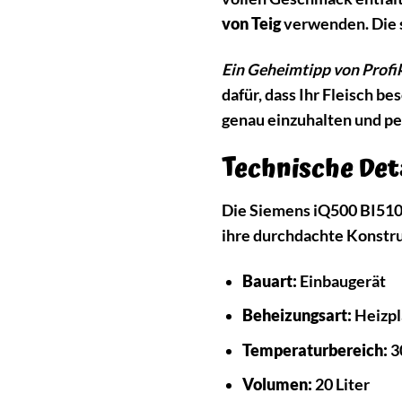
von Teig
verwenden. Die s
Ein Geheimtipp von Profi
dafür, dass Ihr Fleisch b
genau einzuhalten und per
Technische Det
Die Siemens iQ500 BI510C
ihre durchdachte Konstru
Bauart:
Einbaugerät
Beheizungsart:
Heizpl
Temperaturbereich:
30
Volumen:
20 Liter