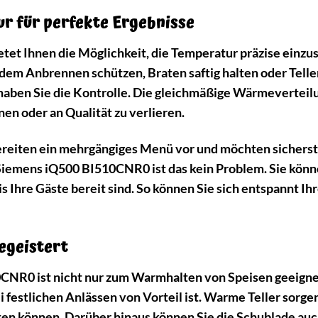
r für perfekte Ergebnisse
et Ihnen die Möglichkeit, die Temperatur präzise einzust
dem Anbrennen schützen, Braten saftig halten oder Telle
ben Sie die Kontrolle. Die gleichmäßige Wärmeverteilun
en oder an Qualität zu verlieren.
 bereiten ein mehrgängiges Menü vor und möchten sicherste
 Siemens iQ500 BI510CNR0 ist das kein Problem. Sie könn
s Ihre Gäste bereit sind. So können Sie sich entspannt I
begeistert
CNR0 ist nicht nur zum Warmhalten von Speisen geeignet
 festlichen Anlässen von Vorteil ist. Warme Teller sorgen
ten können. Darüber hinaus können Sie die Schublade au