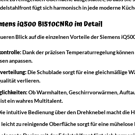
delstahlfront fügt sich harmonisch in jede moderne Küche
iemens iQ500 BI510CNR0 im Detail
aueren Blick auf die einzelnen Vorteile der Siemens iQ
ontrolle:
Dank der präzisen Temperaturregelung können S
isen anpassen.
erteilung:
Die Schublade sorgt für eine gleichmäßige Wä
alität verlieren.
glichkeiten:
Ob Warmhalten, Geschirrvorwärmen, Auftaue
st ein wahres Multitalent.
ie intuitive Bedienung über den Drehknebel macht die 
 leicht zu reinigende Oberfläche sorgt für eine mühelos