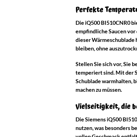
Perfekte Temperatu
Die iQ500 BI510CNR0 biet
empfindliche Saucen vor 
dieser Wärmeschublade ha
bleiben, ohne auszutrockn
Stellen Sie sich vor, Sie
temperiert sind. Mit der
Schublade warmhalten, bi
machen zu müssen.
Vielseitigkeit, die 
Die Siemens iQ500 BI510
nutzen, was besonders bei
vollen Geschmack entfal