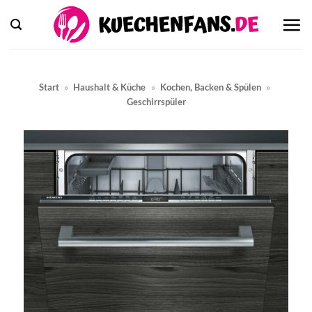
Zum
Inhalt
springen
Start
»
Haushalt & Küche
»
Kochen, Backen & Spülen
»
Geschirrspüler