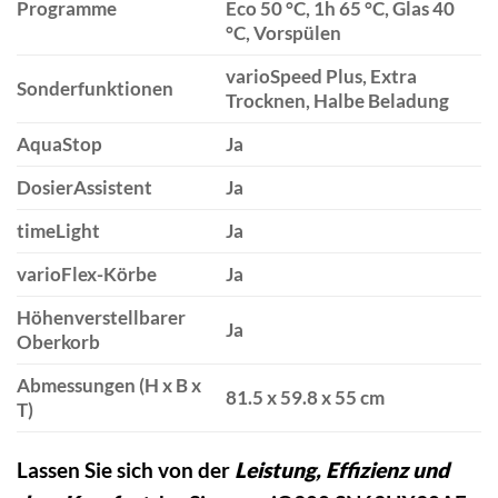
Programme
Eco 50 °C, 1h 65 °C, Glas 40
°C, Vorspülen
varioSpeed Plus, Extra
Sonderfunktionen
Trocknen, Halbe Beladung
AquaStop
Ja
DosierAssistent
Ja
timeLight
Ja
varioFlex-Körbe
Ja
Höhenverstellbarer
Ja
Oberkorb
Abmessungen (H x B x
81.5 x 59.8 x 55 cm
T)
Lassen Sie sich von der
Leistung, Effizienz und