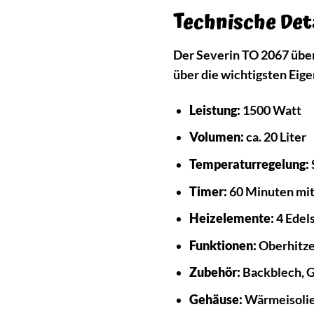
Technische Det
Der Severin TO 2067 überz
über die wichtigsten Eig
Leistung:
1500 Watt
Volumen:
ca. 20 Liter
Temperaturregelung:
Timer:
60 Minuten mit
Heizelemente:
4 Edel
Funktionen:
Oberhitze
Zubehör:
Backblech, G
Gehäuse:
Wärmeisoli