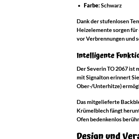
Farbe:
Schwarz
Dank der stufenlosen Tem
Heizelemente sorgen für 
vor Verbrennungen und so
Intelligente Funkt
Der Severin TO 2067 ist 
mit Signalton erinnert Si
Ober-/Unterhitze) ermögl
Das mitgelieferte Backbl
Krümelblech fängt herunt
Ofen bedenkenlos berühre
Design und Vera