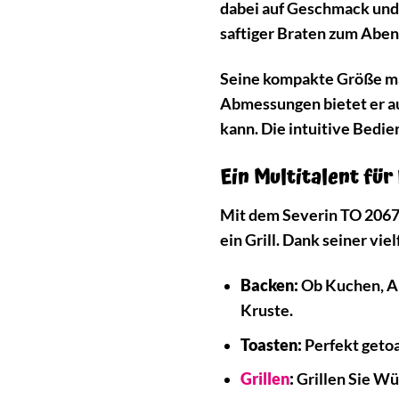
dabei auf Geschmack und 
saftiger Braten zum Aben
Seine kompakte Größe mac
Abmessungen bietet er aus
kann. Die intuitive Bedie
Ein Multitalent für
Mit dem Severin TO 2067 h
ein Grill. Dank seiner vi
Backen:
Ob Kuchen, Au
Kruste.
Toasten:
Perfekt getoa
Grillen
:
Grillen Sie Wü