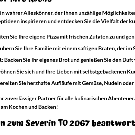
in wahrer Alleskönner, der Ihnen unzählige Möglichkeiten
ptideen inspirieren und entdecken Sie die Vielfalt der k
ten Sie Ihre eigene Pizza mit frischen Zutaten zu und g
bern Sie Ihre Familie mit einem saftigen Braten, der im 
t:
Backen Sie Ihr eigenes Brot und genießen Sie den Duft 
hnen Sie sich und Ihre Lieben mit selbstgebackenen Kuc
ereiten Sie herzhafte Aufläufe mit Gemüse, Nudeln oder 
hr zuverlässiger Partner für alle kulinarischen Abenteuer.
e am Kochen und Backen!
en zum Severin TO 2067 beantwor