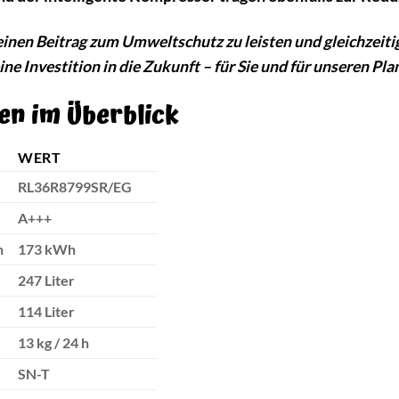
, einen Beitrag zum Umweltschutz zu leisten und gleichzeit
ne Investition in die Zukunft – für Sie und für unseren Pla
en im Überblick
WERT
RL36R8799SR/EG
A+++
h
173 kWh
247 Liter
114 Liter
13 kg / 24 h
SN-T