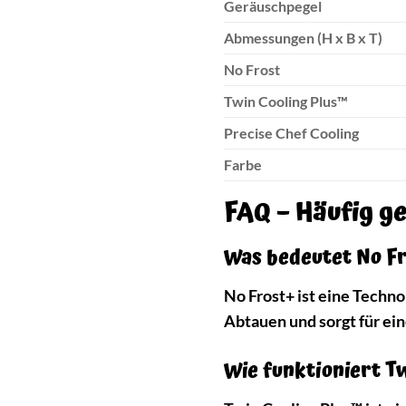
Geräuschpegel
Abmessungen (H x B x T)
No Frost
Twin Cooling Plus™
Precise Chef Cooling
Farbe
FAQ – Häufig g
Was bedeutet No F
No Frost+ ist eine Techno
Abtauen und sorgt für ei
Wie funktioniert T