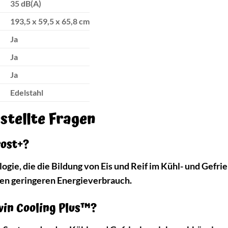
35 dB(A)
193,5 x 59,5 x 65,8 cm
Ja
Ja
Ja
Edelstahl
estellte Fragen
rost+?
logie, die die Bildung von Eis und Reif im Kühl- und Gefr
nen geringeren Energieverbrauch.
win Cooling Plus™?