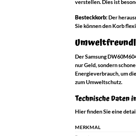
verstellen. Dies ist beso
Besteckkorb:
Der herausn
Sie können den Korb flexi
Umweltfreundli
Der Samsung DW60M6040SS
nur Geld, sondern schone
Energieverbrauch, um die
zum Umweltschutz.
Technische Daten i
Hier finden Sie eine de
MERKMAL