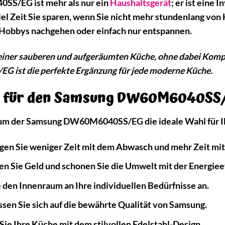
S/EG ist mehr als nur ein
Haushaltsgerät
; er ist eine 
 viel Zeit Sie sparen, wenn Sie nicht mehr stundenlang vo
 Hobbys nachgehen oder einfach nur entspannen.
 einer sauberen und aufgeräumten Küche, ohne dabei Kompr
ist die perfekte Ergänzung für jede moderne Küche.
h für den Samsung DW60M6040SS/E
arum der Samsung DW60M6040SS/EG die ideale Wahl für 
en Sie weniger Zeit mit dem Abwasch und mehr Zeit mit d
n Sie Geld und schonen Sie die Umwelt mit der Energiee
 den Innenraum an Ihre individuellen Bedürfnisse an.
sen Sie sich auf die bewährte Qualität von Samsung.
ie Ihre Küche mit dem stilvollen Edelstahl-Design.