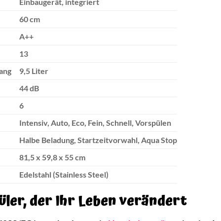
Einbaugerät, integriert
60 cm
A++
13
ang
9,5 Liter
44 dB
6
Intensiv, Auto, Eco, Fein, Schnell, Vorspülen
Halbe Beladung, Startzeitvorwahl, Aqua Stop
81,5 x 59,8 x 55 cm
Edelstahl (Stainless Steel)
üler, der Ihr Leben verändert