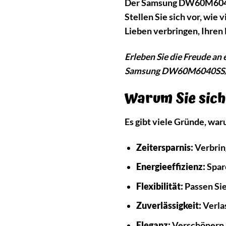
Der Samsung DW60M6040S
Stellen Sie sich vor, wie
Lieben verbringen, Ihren
Erleben Sie die Freude an
Samsung DW60M6040SS/EG 
Warum Sie sic
Es gibt viele Gründe, w
Zeitersparnis:
Verbring
Energieeffizienz:
Spare
Flexibilität:
Passen Sie
Zuverlässigkeit:
Verlas
Eleganz:
Verschönern S