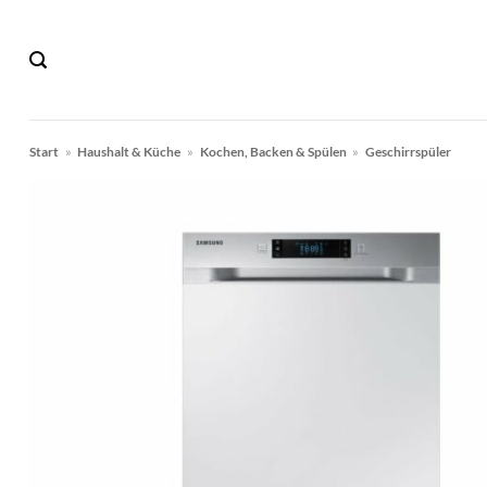
Zum
Inhalt
springen
Start
»
Haushalt & Küche
»
Kochen, Backen & Spülen
»
Geschirrspüler