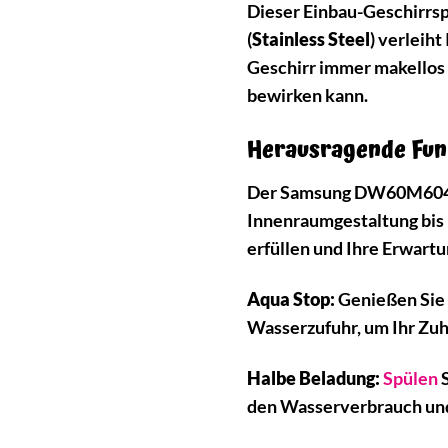
Dieser Einbau-Geschirrsp
(
Stainless Steel
) verleih
Geschirr immer makellos s
bewirken kann.
Herausragende Funk
Der Samsung DW60M6040SS/
Innenraumgestaltung bis 
erfüllen und Ihre Erwartu
Aqua Stop:
Genießen Sie 
Wasserzufuhr, um Ihr Zuh
Halbe Beladung:
Spülen
S
den Wasserverbrauch und