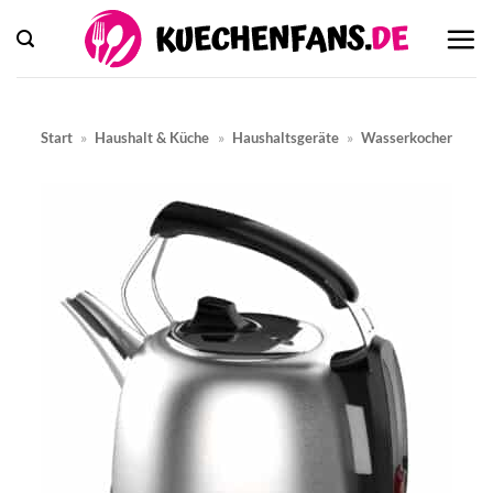
Zum
Inhalt
springen
Start
»
Haushalt & Küche
»
Haushaltsgeräte
»
Wasserkocher