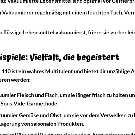
nd:
Vakuumierte Lebensmittel sind optimal vor Gefrierbra
 Vakuumierer regelmäßig mit einem feuchten Tuch. Verme
flüssige Lebensmittel vakuumierst, friere sie vorher le
iele: Vielfalt, die begeistert
0 ist ein wahres Multitalent und bietet dir unzählige 
rieren werden:
umier Fleisch und Fisch, um sie länger frisch zu halten u
e Sous-Vide-Garmethode.
uumier Gemüse und Obst, um sie vor dem Verwelken zu b
e Lagerung von saisonalen Produkten.