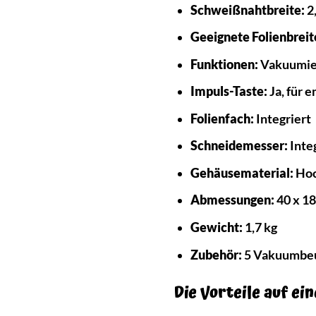
Schweißnahtbreite:
2
Geeignete Folienbreit
Funktionen:
Vakuumier
Impuls-Taste:
Ja, für 
Folienfach:
Integriert
Schneidemesser:
Inte
Gehäusematerial:
Hoc
Abmessungen:
40 x 18
Gewicht:
1,7 kg
Zubehör:
5 Vakuumbeut
Die Vorteile auf e