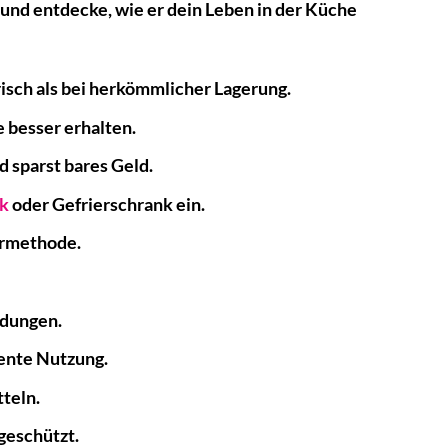
nd entdecke, wie er dein Leben in der Küche
risch als bei herkömmlicher Lagerung.
 besser erhalten.
 sparst bares Geld.
k
oder Gefrierschrank ein.
armethode.
ndungen.
iente Nutzung.
teln.
geschützt.