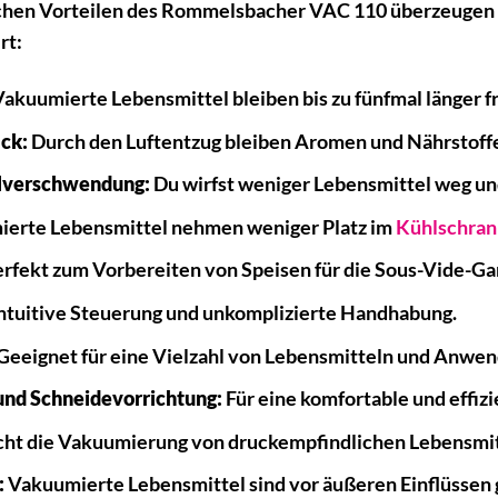
ichen Vorteilen des Rommelsbacher VAC 110 überzeugen u
rt:
akuumierte Lebensmittel bleiben bis zu fünfmal länger f
ck:
Durch den Luftentzug bleiben Aromen und Nährstoffe
lverschwendung:
Du wirfst weniger Lebensmittel weg und
erte Lebensmittel nehmen weniger Platz im
Kühlschran
rfekt zum Vorbereiten von Speisen für die Sous-Vide-G
ntuitive Steuerung und unkomplizierte Handhabung.
Geeignet für eine Vielzahl von Lebensmitteln und Anwe
 und Schneidevorrichtung:
Für eine komfortable und effiz
ht die Vakuumierung von druckempfindlichen Lebensmit
:
Vakuumierte Lebensmittel sind vor äußeren Einflüssen 