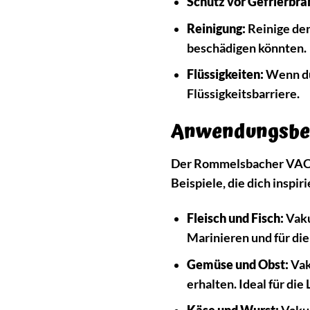
Schutz vor Gefrierbra
Reinigung:
Reinige den
beschädigen könnten.
Flüssigkeiten:
Wenn du 
Flüssigkeitsbarriere.
Anwendungsbeisp
Der Rommelsbacher VAC 11
Beispiele, die dich inspi
Fleisch und Fisch:
Vaku
Marinieren und für di
Gemüse und Obst:
Vak
erhalten. Ideal für di