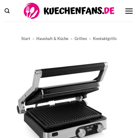
Zum
Inhalt
springen
Start
»
Haushalt & Küche
»
Grillen
»
Kontaktgrills