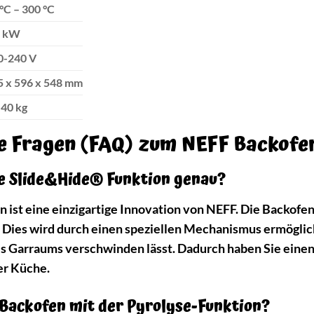
°C – 300 °C
6 kW
0-240 V
5 x 596 x 548 mm
 40 kg
te Fragen (FAQ) zum NEFF Backof
ie Slide&Hide® Funktion genau?
 ist eine einzigartige Innovation von NEFF. Die Backofentü
 Dies wird durch einen speziellen Mechanismus ermöglicht
es Garraums verschwinden lässt. Dadurch haben Sie eine
er Küche.
n Backofen mit der Pyrolyse-Funktion?