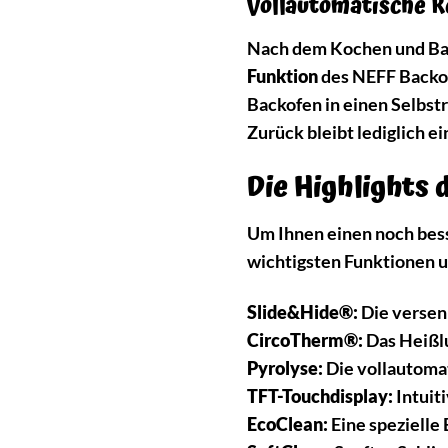
Vollautomatische R
Nach dem Kochen und Back
Funktion
des NEFF Backof
Backofen in einen Selbs
Zurück bleibt lediglich e
Die Highlights
Um Ihnen einen noch bes
wichtigsten Funktionen u
Slide&Hide®:
Die versen
CircoTherm®:
Das Heißlu
Pyrolyse:
Die vollautomat
TFT-Touchdisplay:
Intuit
EcoClean:
Eine spezielle 