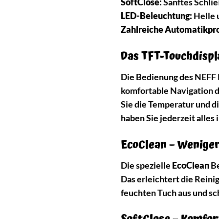
SoftClose:
Sanftes Schlie
LED-Beleuchtung:
Helle 
Zahlreiche Automatikp
Das TFT-Touchdispl
Die Bedienung des NEFF B
komfortable Navigation d
Sie die Temperatur und di
haben Sie jederzeit alle
EcoClean – Wenige
Die spezielle
EcoClean
Be
Das erleichtert die Rein
feuchten Tuch aus und sc