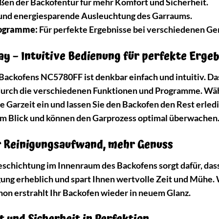
ßen der Backofentür für mehr Komfort und Sicherheit.
und energiesparende Ausleuchtung des Garraums.
rogramme:
Für perfekte Ergebnisse bei verschiedenen Ge
ay – Intuitive Bedienung für perfekte Erge
ackofens NC5780FF ist denkbar einfach und intuitiv. D
urch die verschiedenen Funktionen und Programme. Wähle
e Garzeit ein und lassen Sie den Backofen den Rest erled
s im Blick und können den Garprozess optimal überwachen
r Reinigungsaufwand, mehr Genuss
schichtung im Innenraum des Backofens sorgt dafür, das
igung erheblich und spart Ihnen wertvolle Zeit und Mühe
hon erstrahlt Ihr Backofen wieder in neuem Glanz.