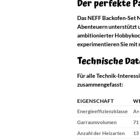
Der perfekte P
Das NEFF Backofen-Set NC5
Abenteuern unterstützt un
ambitionierter Hobbykoch
experimentieren Sie mit 
Technische Da
Für alle Technik-Interes
zusammengefasst:
EIGENSCHAFT
W
Energieeffizienzklasse
A+
Garraumvolumen
71 
Anzahl der Heizarten
13