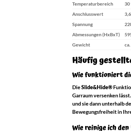
Temperaturbereich
30 
Anschlusswert
3,
Spannung
22
Abmessungen (HxBxT)
59
Gewicht
ca.
Häufig gestell
Wie funktioniert d
Die
Slide&Hide®
Funktion
Garraum versenken lässt.
und sie dann unterhalb d
Bewegungsfreiheit in Ihr
Wie reinige ich de