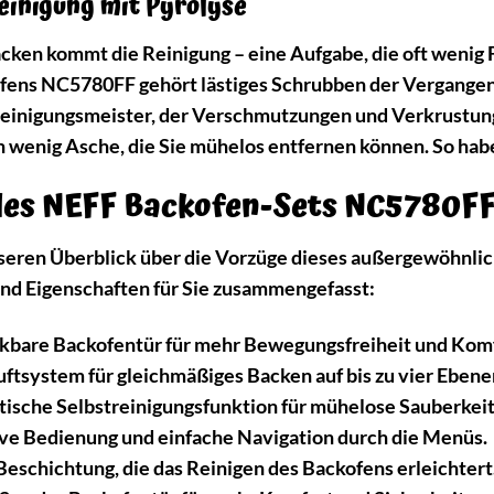
einigung mit Pyrolyse
en kommt die Reinigung – eine Aufgabe, die oft wenig F
ens NC5780FF gehört lästiges Schrubben der Vergangenh
treinigungsmeister, der Verschmutzungen und Verkrustun
in wenig Asche, die Sie mühelos entfernen können. So hab
 des NEFF Backofen-Sets NC5780FF
seren Überblick über die Vorzüge dieses außergewöhnli
nd Eigenschaften für Sie zusammengefasst:
kbare Backofentür für mehr Bewegungsfreiheit und Komf
ftsystem für gleichmäßiges Backen auf bis zu vier Ebene
ische Selbstreinigungsfunktion für mühelose Sauberkeit
ive Bedienung und einfache Navigation durch die Menüs.
Beschichtung, die das Reinigen des Backofens erleichtert