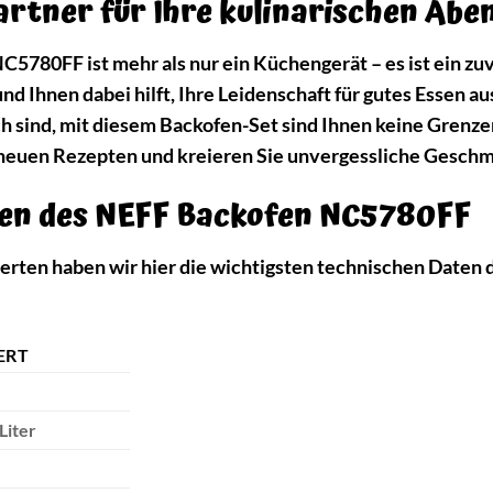
artner für Ihre kulinarischen Abe
780FF ist mehr als nur ein Küchengerät – es ist ein zuve
d Ihnen dabei hilft, Ihre Leidenschaft für gutes Essen aus
 sind, mit diesem Backofen-Set sind Ihnen keine Grenzen
neuen Rezepten und kreieren Sie unvergessliche Geschmac
ten des NEFF Backofen NC5780FF
sierten haben wir hier die wichtigsten technischen Date
ERT
Liter