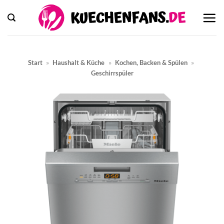
Zum
Inhalt
springen
Start
»
Haushalt & Küche
»
Kochen, Backen & Spülen
»
Geschirrspüler