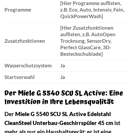
[Hier Programme auflisten,
Programme
z.B. Eco, Auto, Intensiv, Fein,
QuickPowerWash]
[Hier Zusatzfunktionen
auflisten, z.B. AutoOpen
Zusatzfunktionen
Trocknung, SensorDry,
Perfect GlassCare, 3D-
Besteckschublade]
Wasserschutzsystem
Ja
Startvorwahl
Ja
Der Miele G 5540 SCU SL Active: Eine
Investition in Ihre Lebensqualität
Der
Miele G 5540 SCU SL Active Edelstahl
CleanSteel Unterbau-Geschirrspüler 45 cm
ist
mehr als nur ein Haushaltsgerät; er ist eine