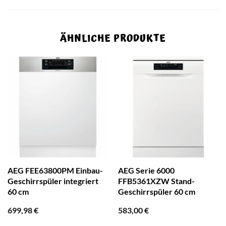
ÄHNLICHE PRODUKTE
AEG FEE63800PM Einbau-
AEG Serie 6000
Geschirrspüler integriert
FFB5361XZW Stand-
60 cm
Geschirrspüler 60 cm
699,98
€
583,00
€