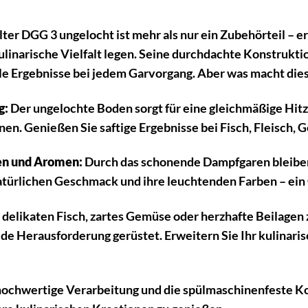
r DGG 3 ungelocht ist mehr als nur ein Zubehörteil – er i
linarische Vielfalt legen. Seine durchdachte Konstrukti
le Ergebnisse bei jedem Garvorgang. Aber was macht di
g:
Der ungelochte Boden sorgt für eine gleichmäßige Hitz
en. Genießen Sie saftige Ergebnisse bei Fisch, Fleisch,
en und Aromen:
Durch das schonende Dampfgaren bleiben 
atürlichen Geschmack und ihre leuchtenden Farben – ei
 delikaten Fisch, zartes Gemüse oder herzhafte Beilage
jede Herausforderung gerüstet. Erweitern Sie Ihr kulinar
hochwertige Verarbeitung und die spülmaschinenfeste Ko