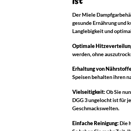
ist
Der Miele Dampfgarbehälte
gesunde Ernährung und ku
Langlebigkeit und optima
Optimale Hitzeverteilun
werden, ohne auszutrockn
Erhaltung von Nährstoff
Speisen behalten ihren n
Vielseitigkeit:
Ob Sie nun
DGG 3 ungelocht ist für 
Geschmackswelten.
Einfache Reinigung:
Die 