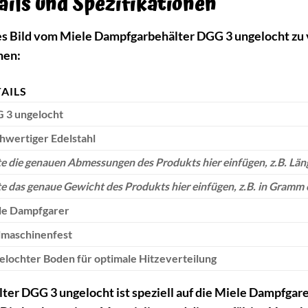
ails und Spezifikationen
 Bild vom Miele Dampfgarbehälter DGG 3 ungelocht zu ver
nen:
AILS
 3 ungelocht
hwertiger Edelstahl
te die genauen Abmessungen des Produkts hier einfügen, z.B. Läng
te das genaue Gewicht des Produkts hier einfügen, z.B. in Gramm
le Dampfgarer
lmaschinenfest
lochter Boden für optimale Hitzeverteilung
er DGG 3 ungelocht ist speziell auf die Miele Dampfgar