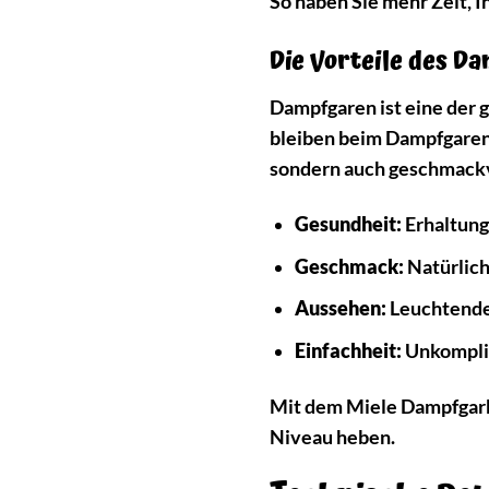
So haben Sie mehr Zeit, I
Die Vorteile des D
Dampfgaren ist eine der
bleiben beim Dampfgaren 
sondern auch geschmackv
Gesundheit:
Erhaltung
Geschmack:
Natürlic
Aussehen:
Leuchtende 
Einfachheit:
Unkompliz
Mit dem Miele Dampfgarbe
Niveau heben.