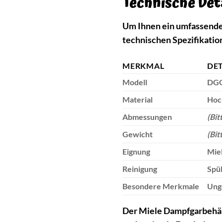
Technische Det
Um Ihnen ein umfassendes
technischen Spezifikatio
MERKMAL
DET
Modell
DGG
Material
Hoc
Abmessungen
(Bit
Gewicht
(Bit
Eignung
Mie
Reinigung
Spü
Besondere Merkmale
Unge
Der Miele Dampfgarbehält