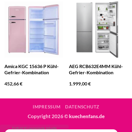
Amica KGC 15636 P Kühl-
AEG RCB632E4MM Kühl-
Gefrier-Kombination
Gefrier-Kombination
452,66
€
1.999,00
€
IMPRESSUM
DATENSCHUTZ
Copyright 2026 ©
kuechenfans.de