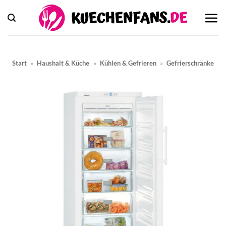
Zum
Inhalt
springen
Start
»
Haushalt & Küche
»
Kühlen & Gefrieren
»
Gefrierschränke