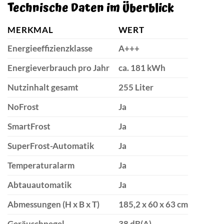
Technische Daten im Überblick
MERKMAL
WERT
Energieeffizienzklasse
A+++
Energieverbrauch pro Jahr
ca. 181 kWh
Nutzinhalt gesamt
255 Liter
NoFrost
Ja
SmartFrost
Ja
SuperFrost-Automatik
Ja
Temperaturalarm
Ja
Abtauautomatik
Ja
Abmessungen (H x B x T)
185,2 x 60 x 63 cm
Geräuschpegel
38 dB(A)