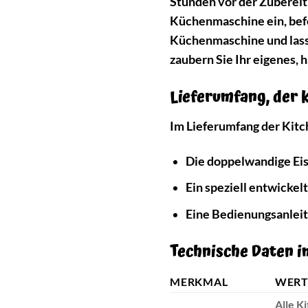
Stunden vor der Zubereit
Küchenmaschine ein, befe
Küchenmaschine und lassen
zaubern Sie Ihr eigenes, 
Lieferumfang, der 
Im Lieferumfang der Kit
Die doppelwandige Ei
Ein speziell entwicke
Eine Bedienungsanlei
Technische Daten i
MERKMAL
WER
Alle K