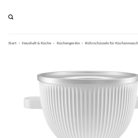
Zum
Inhalt
springen
Start
»
Haushalt & Küche
»
Küchengeräte
»
Rührschüsseln für Küchenmasc