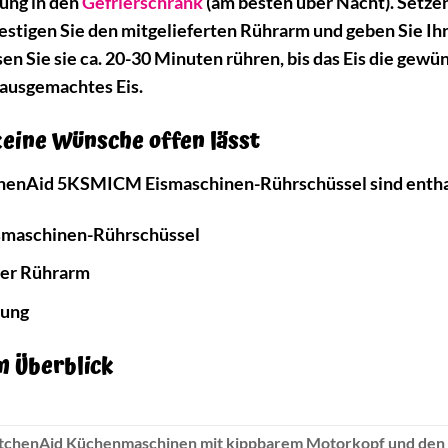
ung in den
Gefrierschrank
(am besten über Nacht). Setzen
stigen Sie den mitgelieferten Rührarm und geben Sie Ihre
 Sie sie ca. 20-30 Minuten rühren, bis das Eis die gewün
hausgemachtes Eis.
keine Wünsche offen lässt
chenAid 5KSMICM Eismaschinen-Rührschüssel sind entha
smaschinen-Rührschüssel
lter Rührarm
tung
m Überblick
T
itchenAid Küchenmaschinen mit kippbarem Motorkopf und den m