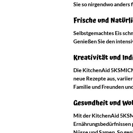
Sie so nirgendwo anders f
Frische und Natürl
Selbstgemachtes Eis schm
Genießen Sie den intensiv
Kreativität und Ind
Die KitchenAid 5KSMICM E
neue Rezepte aus, variie
Familie und Freunden un
Gesundheit und Wo
Mit der KitchenAid 5KSM
Ernährungsbedürfnissen p
Nüsse und Samen. So gen