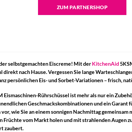
ZUM PARTNERSHOP
der selbstgemachten Eiscreme! Mit der
KitchenAid
5KSMI
l direkt nach Hause. Vergessen Sie lange Warteschlangen 
ganz persönlichen Eis- und Sorbet-Variationen – frisch, n
ismaschinen-Rührschüssel ist mehr als nur ein Zubehörte
u unendlichen Geschmackskombinationen und ein Garant f
h vor, wie Sie an einem sonnigen Nachmittag gemeinsam mi
en Früchte vom Markt holen und mit strahlenden Augen z
t zaubert.