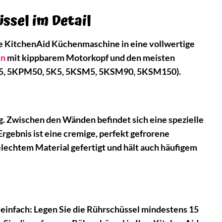
sel im Detail
e KitchenAid Küchenmaschine in eine vollwertige
en
mit kippbarem Motorkopf und den meisten
PM5, 5KPM50, 5K5, 5KSM5, 5KSM90, 5KSM150).
g. Zwischen den Wänden befindet sich eine spezielle
 Ergebnis ist eine cremige, perfekt gefrorene
telechtem Material gefertigt und hält auch häufigem
infach: Legen Sie die Rührschüssel mindestens 15