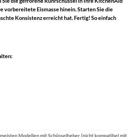
 Sie die gefrorene Rührschüssel in Ihre KitchenAid
 vorbereitete Eismasse hinein. Starten Sie die
schte Konsistenz erreicht hat. Fertig! So einfach
lten:
eisten Modellen mit Schüsselheber (nicht kompatibel mit