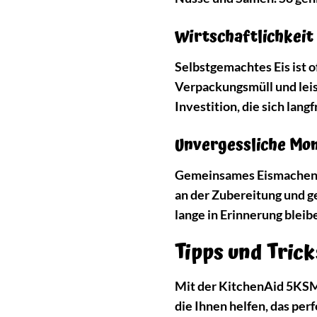
Wirtschaftlichkeit
Selbstgemachtes Eis ist 
Verpackungsmüll und lei
Investition, die sich langf
Unvergessliche Mom
Gemeinsames Eismachen ist
an der Zubereitung und g
lange in Erinnerung blei
Tipps und Tric
Mit der KitchenAid 5KSMI
die Ihnen helfen, das perf