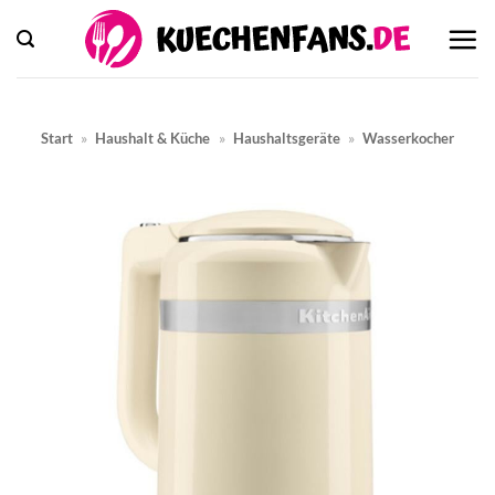
Zum
Inhalt
springen
Start
»
Haushalt & Küche
»
Haushaltsgeräte
»
Wasserkocher