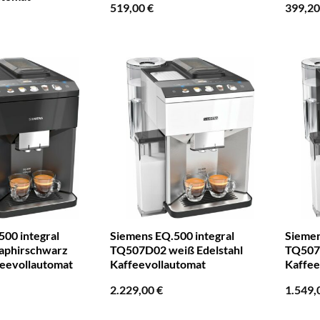
519,00
€
399,2
00 integral
Siemens EQ.500 integral
Siemen
aphirschwarz
TQ507D02 weiß Edelstahl
TQ507D
feevollautomat
Kaffeevollautomat
Kaffee
2.229,00
€
1.549,