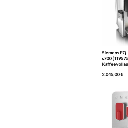
Siemens EQ.
s700 (TI9575
Kaffeevolla
2.045,00
€