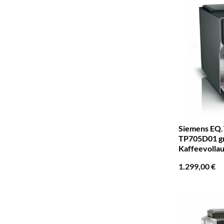
Siemens EQ.7
TP705D01 g
Kaffeevolla
1.299,00
€