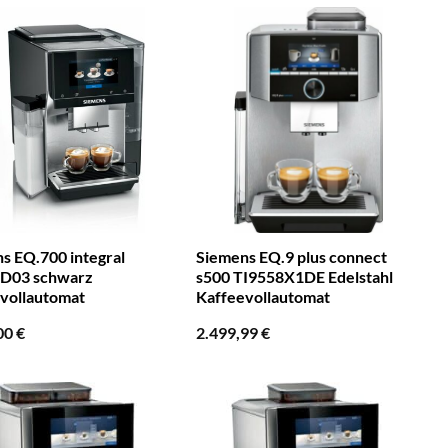
s EQ.700 integral
Siemens EQ.9 plus connect
D03 schwarz
s500 TI9558X1DE Edelstahl
vollautomat
Kaffeevollautomat
00
€
2.499,99
€