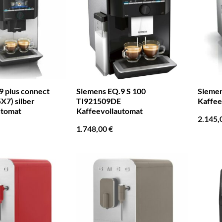
9 plus connect
Siemens EQ.9 S 100
Sieme
X7) silber
TI921509DE
Kaffee
utomat
Kaffeevollautomat
2.145,
1.748,00
€