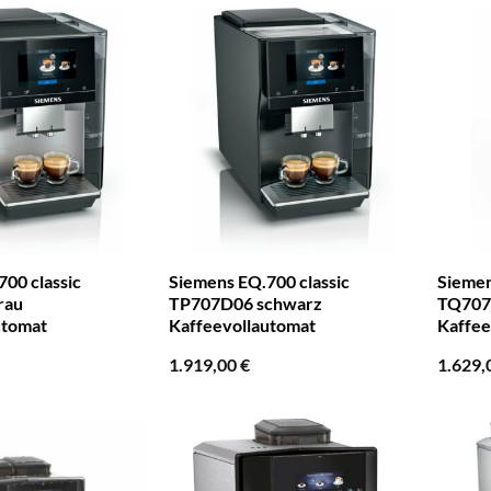
00 classic
Siemens EQ.700 classic
Siemen
rau
TP707D06 schwarz
TQ707
utomat
Kaffeevollautomat
Kaffee
1.919,00
€
1.629,