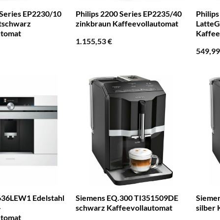
 Series EP2230/10
Philips 2200 Series EP2235/40
Philip
tschwarz
zinkbraun Kaffeevollautomat
LatteG
utomat
Kaffee
1.155,53
€
549,9
36LEW1 Edelstahl
Siemens EQ.300 TI351509DE
Sieme
-
schwarz Kaffeevollautomat
silber
utomat