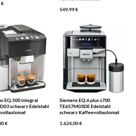
0
€
549,99
€
s EQ.500 integral
Siemens EQ.6 plus s700
03 schwarz Edelstahl
TE657M03DE Edelstahl
vollautomat
schwarz Kaffeevollautomat
00
€
1.624,00
€