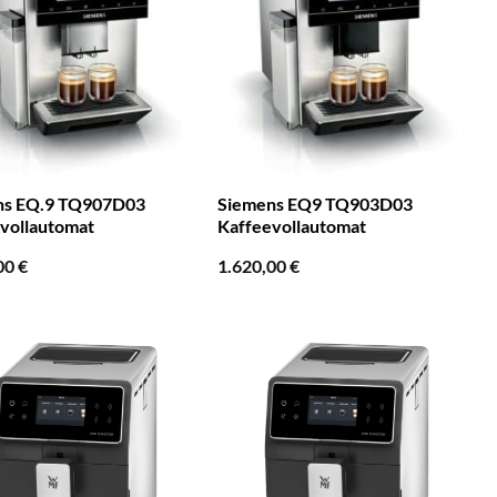
ns EQ.9 TQ907D03
Siemens EQ9 TQ903D03
vollautomat
Kaffeevollautomat
00
€
1.620,00
€