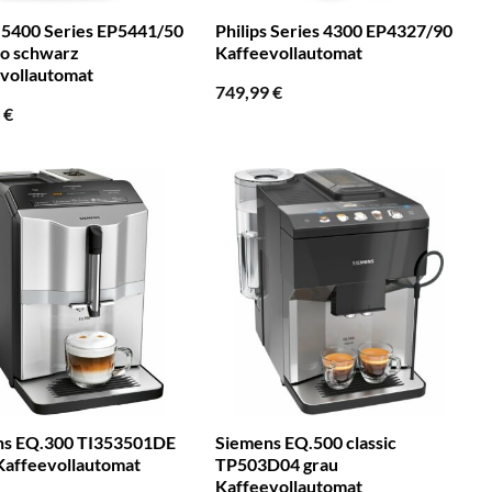
s 5400 Series EP5441/50
Philips Series 4300 EP4327/90
o schwarz
Kaffeevollautomat
vollautomat
749,99
€
9
€
ns EQ.300 TI353501DE
Siemens EQ.500 classic
 Kaffeevollautomat
TP503D04 grau
Kaffeevollautomat