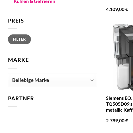
Kühlen & Gefrieren
4.109,00
€
PREIS
Min.
Max.
FILTER
Preis
Preis
MARKE
Siemens EQ.5
PARTNER
TQ505D09 s
metallic Kaf
2.789,00
€