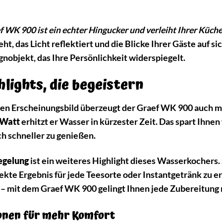
f WK 900 ist ein echter Hingucker und verleiht Ihrer Küch
eht, das Licht reflektiert und die Blicke Ihrer Gäste auf s
gnobjekt, das Ihre Persönlichkeit widerspiegelt.
lights, die begeistern
en Erscheinungsbild überzeugt der Graef WK 900 auch m
 Watt
erhitzt er Wasser in kürzester Zeit. Das spart Ihne
ch schneller zu genießen.
egelung
ist ein weiteres Highlight dieses Wasserkochers
fekte Ergebnis für jede Teesorte oder Instantgetränk zu e
– mit dem Graef WK 900 gelingt Ihnen jede Zubereitung
ionen für mehr Komfort