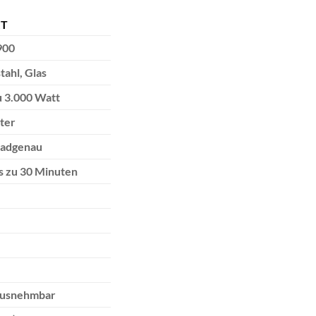
T
900
tahl, Glas
u 3.000 Watt
iter
gradgenau
is zu 30 Minuten
usnehmbar