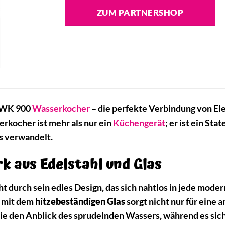
ZUM PARTNERSHOP
WK 900
Wasserkocher
– die perfekte Verbindung von Ele
rkocher ist mehr als nur ein
Küchengerät
; er ist ein Sta
is verwandelt.
k aus Edelstahl und Glas
t durch sein edles Design, das sich nahtlos in jede mode
 mit dem
hitzebeständigen Glas
sorgt nicht nur für eine 
e den Anblick des sprudelnden Wassers, während es sich e