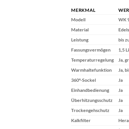
MERKMAL
WER
Modell
WK 
Material
Edels
Leistung
bis z
Fassungsvermögen
1,5 L
Temperaturregelung
Ja, 
Warmhaltefunktion
Ja, b
360°-Sockel
Ja
Einhandbedienung
Ja
Überhitzungsschutz
Ja
Trockengehschutz
Ja
Kalkfilter
Hera