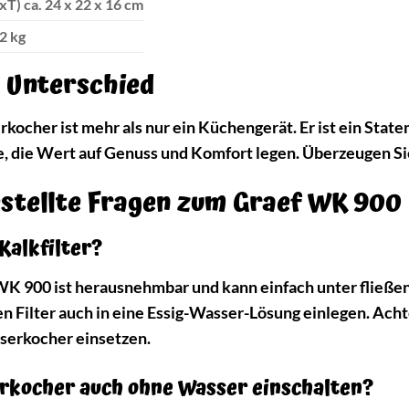
T) ca. 24 x 22 x 16 cm
,2 kg
n Unterschied
cher ist mehr als nur ein Küchengerät. Er ist ein Stateme
le, die Wert auf Genuss und Komfort legen. Überzeugen Si
estellte Fragen zum Graef WK 900
 Kalkfilter?
 WK 900 ist herausnehmbar und kann einfach unter fließe
 Filter auch in eine Essig-Wasser-Lösung einlegen. Achte
sserkocher einsetzen.
rkocher auch ohne Wasser einschalten?