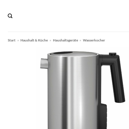
Zum
Inhalt
springen
Start
»
Haushalt & Küche
»
Haushaltsgeräte
»
Wasserkocher