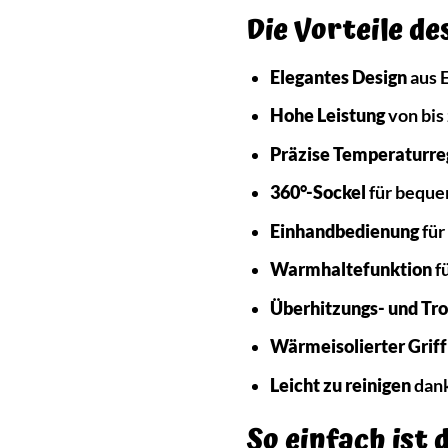
Die Vorteile de
Elegantes Design
aus 
Hohe Leistung
von bis 
Präzise Temperaturre
360°-Sockel
für bequ
Einhandbedienung
für
Warmhaltefunktion
fü
Überhitzungs- und Tr
Wärmeisolierter Griff
Leicht zu reinigen
dank
So einfach ist 