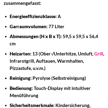
zusammengefasst:
Energieeffizienzklasse:
A
Garraumvolumen:
77 Liter
Abmessungen (H x B x T):
59,5 x 59,5 x 56,4
cm
Heizarten:
13 (Ober-/Unterhitze, Umluft,
Grill
,
Infrarotgrill, Auftauen, Warmhalten,
Pizzastufe, u.v.m.)
Reinigung:
Pyrolyse (Selbstreinigung)
Bedienung:
Touch-Display mit intuitiver
Menüführung
Sicherheitsmerkmale:
Kindersicherung,