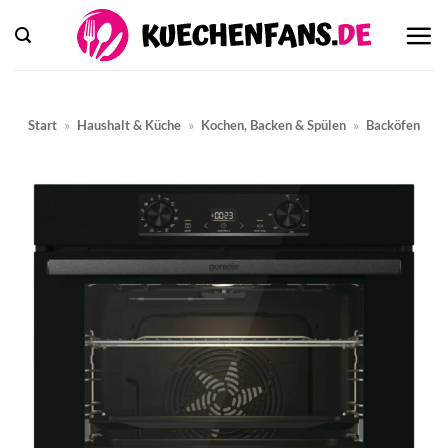
Zum
Inhalt
springen
Start
»
Haushalt & Küche
»
Kochen, Backen & Spülen
»
Backöfen