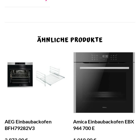
ÄHNLICHE PRODUKTE
AEG Einbaubackofen
Amica Einbaubackofen EBX
BFH79282V3
944 700 E
2.973,00
€
1.019,00
€