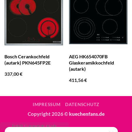
Bosch Cerankochfeld
AEG HK654070FB
(autark) PKN645FP2E
Glaskeramikkochfeld
(autark)
337,00
€
411,56
€
IMPRESSUM
DATENSCHUTZ
Copyright 2026 ©
kuechenfans.de