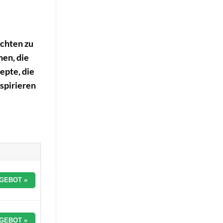
ichten zu
nen, die
epte, die
spirieren
GEBOT »
GEBOT »