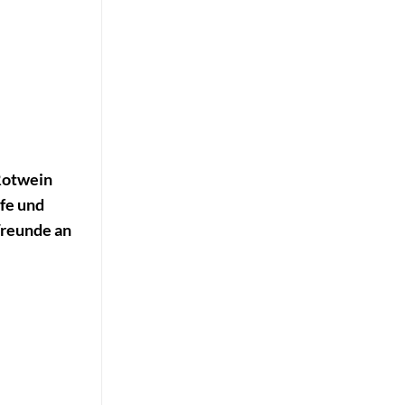
 Rotwein
efe und
Freunde an