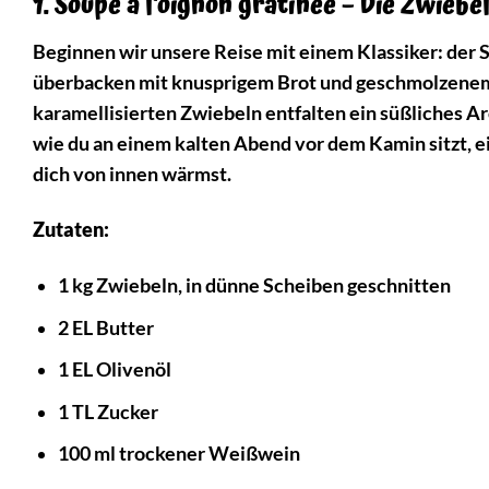
1. Soupe à l’oignon gratinée – Die Zwie
Beginnen wir unsere Reise mit einem Klassiker: der S
überbacken mit knusprigem Brot und geschmolzenem 
karamellisierten Zwiebeln entfalten ein süßliches Aro
wie du an einem kalten Abend vor dem Kamin sitzt, e
dich von innen wärmst.
Zutaten:
1 kg Zwiebeln, in dünne Scheiben geschnitten
2 EL Butter
1 EL Olivenöl
1 TL Zucker
100 ml trockener Weißwein