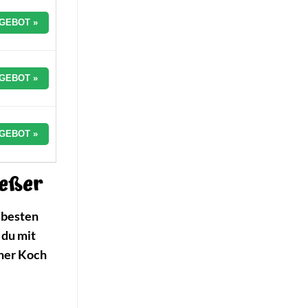
GEBOT »
GEBOT »
GEBOT »
ießer
e besten
 du mit
ener Koch