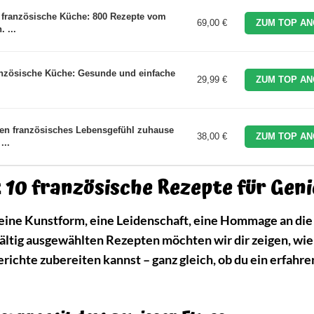
 französische Küche: 800 Rezepte vom
69,00 €
ZUM TOP AN
 ...
ranzösische Küche: Gesunde und einfache
29,99 €
ZUM TOP AN
nen französisches Lebensgefühl zuhause
38,00 €
ZUM TOP AN
...
: 10 französische Rezepte für Gen
st eine Kunstform, eine Leidenschaft, eine Hommage an di
fältig ausgewählten Rezepten möchten wir dir zeigen, wie
richte zubereiten kannst – ganz gleich, ob du ein erfahr