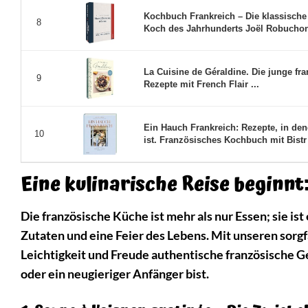
Kochbuch Frankreich – Die klassische
8
Koch des Jahrhunderts Joël Robuchon.
La Cuisine de Géraldine. Die junge f
9
Rezepte mit French Flair ...
Ein Hauch Frankreich: Rezepte, in de
10
ist. Französisches Kochbuch mit Bistr 
Eine kulinarische Reise beginnt
Die französische Küche ist mehr als nur Essen; sie i
Zutaten und eine Feier des Lebens. Mit unseren sorg
Leichtigkeit und Freude authentische französische Ge
oder ein neugieriger Anfänger bist.