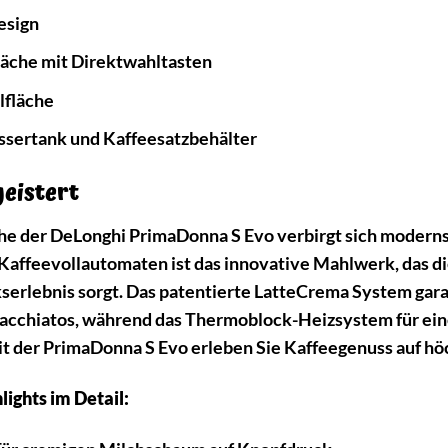
esign
läche mit Direktwahltasten
lfläche
ertank und Kaffeesatzbehälter
geistert
he der DeLonghi PrimaDonna S Evo verbirgt sich modernst
 Kaffeevollautomaten ist das innovative Mahlwerk, das 
rlebnis sorgt. Das patentierte LatteCrema System gara
cchiatos, während das Thermoblock-Heizsystem für eine
it der PrimaDonna S Evo erleben Sie Kaffeegenuss auf h
lights im Detail: