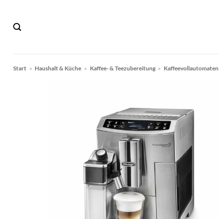
Zum
Inhalt
springen
Start
»
Haushalt & Küche
»
Kaffee- & Teezubereitung
»
Kaffeevollautomaten