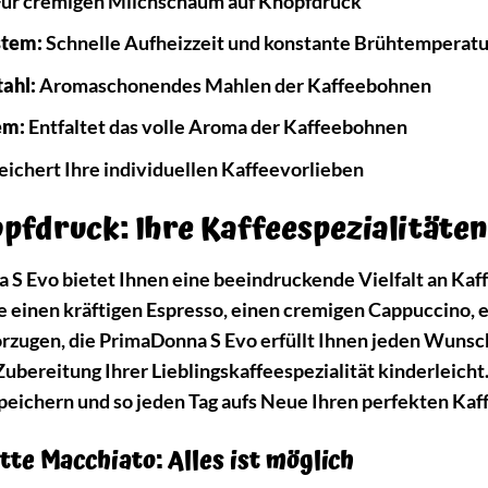
ür cremigen Milchschaum auf Knopfdruck
stem:
Schnelle Aufheizzeit und konstante Brühtemperatu
ahl:
Aromaschonendes Mahlen der Kaffeebohnen
em:
Entfaltet das volle Aroma der Kaffeebohnen
ichert Ihre individuellen Kaffeevorlieben
nopfdruck: Ihre Kaffeespezialitä
S Evo bietet Ihnen eine beeindruckende Vielfalt an Kaffe
e einen kräftigen Espresso, einen cremigen Cappuccino, 
zugen, die PrimaDonna S Evo erfüllt Ihnen jeden Wunsch
Zubereitung Ihrer Lieblingskaffeespezialität kinderleic
speichern und so jeden Tag aufs Neue Ihren perfekten Kaf
tte Macchiato: Alles ist möglich