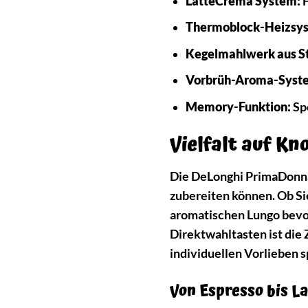
LatteCrema System:
F
Thermoblock-Heizsy
Kegelmahlwerk aus St
Vorbrüh-Aroma-Syst
Memory-Funktion:
Spe
Vielfalt auf K
Die DeLonghi PrimaDonna 
zubereiten können. Ob Si
aromatischen Lungo bevor
Direktwahltasten ist die 
individuellen Vorlieben 
Von Espresso bis La