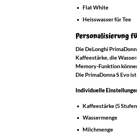
Flat White
Heisswasser für Tee
Personalisierung f
Die DeLonghi PrimaDonna S
Kaffeestärke, die Wasser
Memory-Funktion können S
Die PrimaDonna S Evo ist 
Individuelle Einstellunge
Kaffeestärke (5 Stufen
Wassermenge
Milchmenge