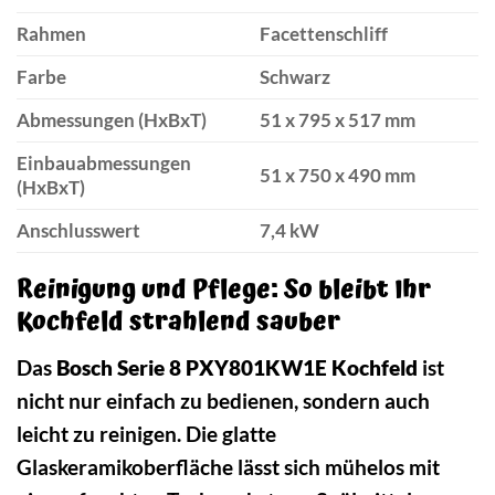
Rahmen
Facettenschliff
Farbe
Schwarz
Abmessungen (HxBxT)
51 x 795 x 517 mm
Einbauabmessungen
51 x 750 x 490 mm
(HxBxT)
Anschlusswert
7,4 kW
Reinigung und Pflege: So bleibt Ihr
Kochfeld strahlend sauber
Das
Bosch Serie 8 PXY801KW1E Kochfeld
ist
nicht nur einfach zu bedienen, sondern auch
leicht zu reinigen. Die glatte
Glaskeramikoberfläche lässt sich mühelos mit