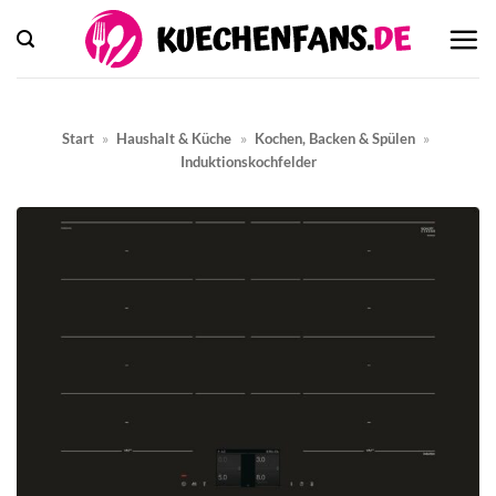
Zum
Inhalt
springen
Start
»
Haushalt & Küche
»
Kochen, Backen & Spülen
»
Induktionskochfelder