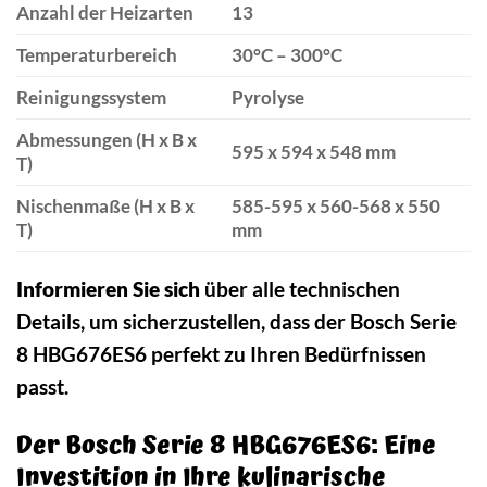
Anzahl der Heizarten
13
Temperaturbereich
30°C – 300°C
Reinigungssystem
Pyrolyse
Abmessungen (H x B x
595 x 594 x 548 mm
T)
Nischenmaße (H x B x
585-595 x 560-568 x 550
T)
mm
Informieren Sie sich
über alle technischen
Details, um sicherzustellen, dass der Bosch Serie
8 HBG676ES6 perfekt zu Ihren Bedürfnissen
passt.
Der Bosch Serie 8 HBG676ES6: Eine
Investition in Ihre kulinarische