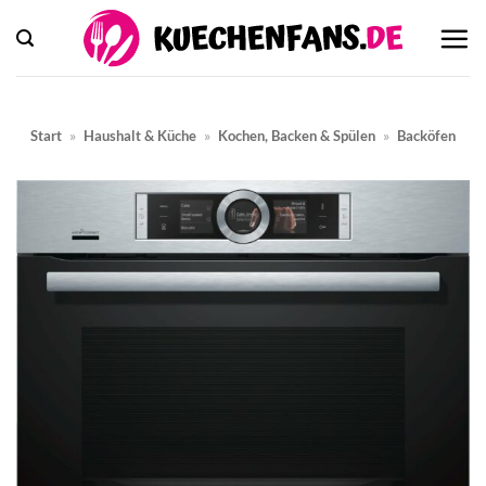
Zum
Inhalt
springen
Start
»
Haushalt & Küche
»
Kochen, Backen & Spülen
»
Backöfen