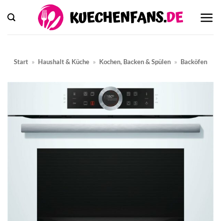
Zum
Inhalt
springen
Start
»
Haushalt & Küche
»
Kochen, Backen & Spülen
»
Backöfen