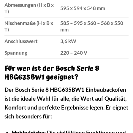
Abmessungen (H x B x
595 x 594 x 548 mm
T)
Nischenmaße (H x B x
585 – 595 x 560 – 568 x 550
T)
mm
Anschlusswert
3,6 kW
Spannung
220 – 240 V
Für wen ist der Bosch Serie 8
HBG635BW1 geeignet?
Der Bosch Serie 8 HBG635BW1 Einbaubackofen
ist die ideale Wahl für alle, die Wert auf Qualität,
Komfort und perfekte Ergebnisse legen. Er eignet
sich besonders für:
Hobbyköche:
Die vielfältigen Funktionen und