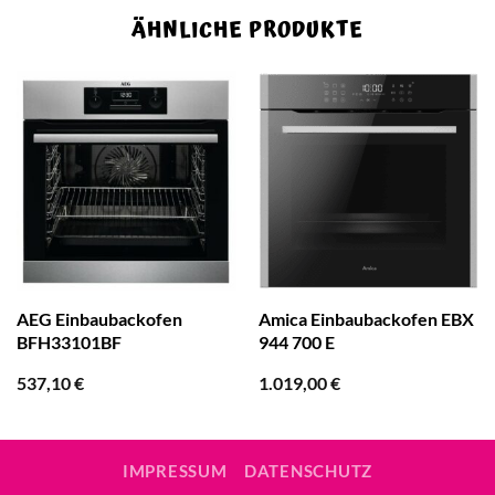
ÄHNLICHE PRODUKTE
AEG Einbaubackofen
Amica Einbaubackofen EBX
BFH33101BF
944 700 E
537,10
€
1.019,00
€
IMPRESSUM
DATENSCHUTZ