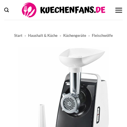
Zum
Inhalt
springen
Start
»
Haushalt & Küche
»
Küchengeräte
»
Fleischwölfe