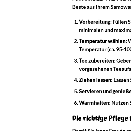
Beste aus Ihrem Samowar
Vorbereitung:
Füllen S
minimalen und maxima
Temperatur wählen:
W
Temperatur (ca. 95-10
Tee zubereiten:
Geben 
vorgesehenen Teeaufsa
Ziehen lassen:
Lassen 
Servieren und genieß
Warmhalten:
Nutzen S
Die richtige Pflege
Damit Sie lange Freude a