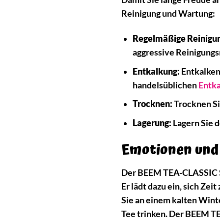
Reinigung und Wartung:
Regelmäßige Reinigu
aggressive Reinigungs
Entkalkung:
Entkalken
handelsüblichen
Entka
Trocknen:
Trocknen Si
Lagerung:
Lagern Sie 
Emotionen und 
Der BEEM TEA-CLASSIC Sam
Er lädt dazu ein, sich Ze
Sie an einem kalten Win
Tee trinken. Der BEEM T