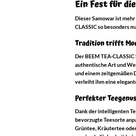
Ein Fest für d
Dieser Samowar ist mehr a
CLASSIC so besonders m
Tradition trifft M
Der BEEM TEA-CLASSIC Sam
authentische Art und Wei
und einem zeitgemäßen De
verleiht ihm eine elegant
Perfekter Teegenus
Dank der intelligenten 
bevorzugte Teesorte anpa
Grüntee, Kräutertee oder