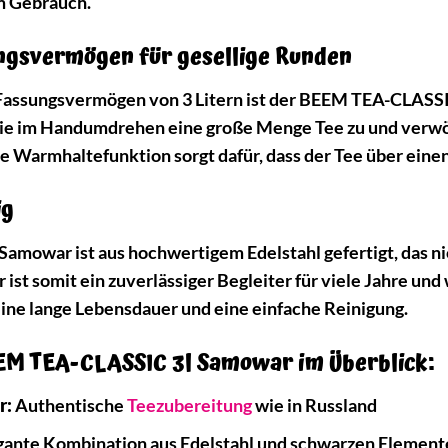
m Gebrauch.
ngsvermögen für gesellige Runden
Fassungsvermögen von 3 Litern ist der BEEM TEA-CLASSIC
Sie im Handumdrehen eine große Menge Tee zu und verwö
te Warmhaltefunktion sorgt dafür, dass der Tee über eine
ig
owar ist aus hochwertigem Edelstahl gefertigt, das nic
Er ist somit ein zuverlässiger Begleiter für viele Jahre u
eine lange Lebensdauer und eine einfache Reinigung.
EEM TEA-CLASSIC 3l Samowar im Überblick:
r:
Authentische
Teezubereitung
wie in Russland
gante Kombination aus Edelstahl und schwarzen Element