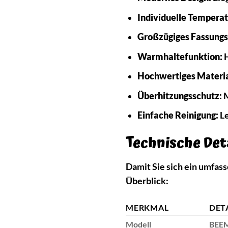
Individuelle Temperat
Großzügiges Fassung
Warmhaltefunktion:
H
Hochwertiges Materia
Überhitzungsschutz:
M
Einfache Reinigung:
Le
Technische Deta
Damit Sie sich ein umfa
Überblick:
MERKMAL
DET
Modell
BEEM