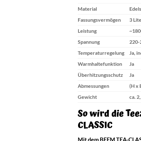
Material
Edel
Fassungsvermögen
3 Lit
Leistung
~180
Spannung
220-
Temperaturregelung
Ja, i
Warmhaltefunktion
Ja
Überhitzungsschutz
Ja
Abmessungen
(H x 
Gewicht
ca. 2
So wird die Te
CLASSIC
Mit dem BEEM TEA-CLASSIC