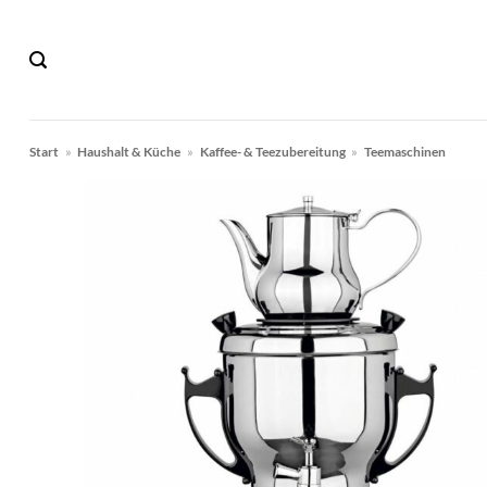
Zum
Inhalt
springen
Start
»
Haushalt & Küche
»
Kaffee- & Teezubereitung
»
Teemaschinen