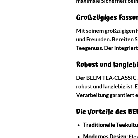
maximale Sicherheit bei
Großzügiges Fassu
Mit seinem großzügigen 
und Freunden. Bereiten 
Teegenuss. Der integrier
Robust und langleb
Der BEEM TEA-CLASSIC Sam
robust und langlebig ist. 
Verarbeitung garantiert 
Die Vorteile des B
Traditionelle Teekultu
Modernes Design:
Ele