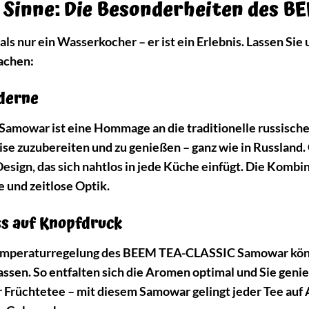
ie Sinne: Die Besonderheiten des
ls nur ein Wasserkocher – er ist ein Erlebnis. Lassen Sie
achen:
oderne
owar ist eine Hommage an die traditionelle russische Te
se zuzubereiten und zu genießen – ganz wie in Russland.
sign, das sich nahtlos in jede Küche einfügt. Die Kombi
e und zeitlose Optik.
s auf Knopfdruck
Temperaturregelung des BEEM TEA-CLASSIC Samowar könne
ssen. So entfalten sich die Aromen optimal und Sie geni
 Früchtetee – mit diesem Samowar gelingt jeder Tee auf A