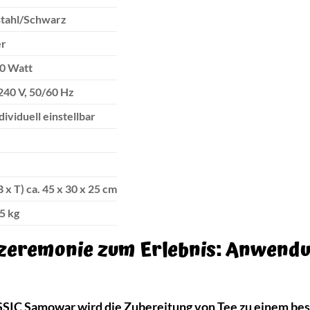
stahl/Schwarz
er
0 Watt
240 V, 50/60 Hz
ndividuell einstellbar
B x T) ca. 45 x 30 x 25 cm
,5 kg
ezeremonie zum Erlebnis: Anwend
 Samowar wird die Zubereitung von Tee zu einem besonde