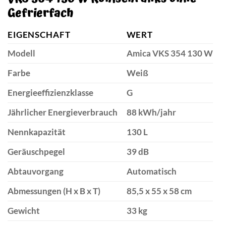
Gefrierfach
EIGENSCHAFT
WERT
Modell
Amica VKS 354 130 W
Farbe
Weiß
Energieeffizienzklasse
G
Jährlicher Energieverbrauch
88 kWh/jahr
Nennkapazität
130 L
Geräuschpegel
39 dB
Abtauvorgang
Automatisch
Abmessungen (H x B x T)
85,5 x 55 x 58 cm
Gewicht
33 kg