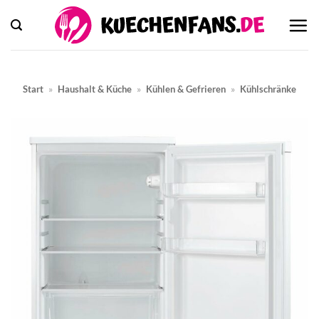
Zum
Inhalt
springen
Start
»
Haushalt & Küche
»
Kühlen & Gefrieren
»
Kühlschränke