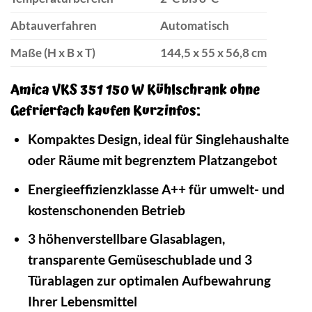
Abtauverfahren
Automatisch
Maße (H x B x T)
144,5 x 55 x 56,8 cm
Amica VKS 351 150 W Kühlschrank ohne
Gefrierfach kaufen Kurzinfos:
Kompaktes Design, ideal für Singlehaushalte
oder Räume mit begrenztem Platzangebot
Energieeffizienzklasse A++ für umwelt- und
kostenschonenden Betrieb
3 höhenverstellbare Glasablagen,
transparente Gemüseschublade und 3
Türablagen zur optimalen Aufbewahrung
Ihrer Lebensmittel