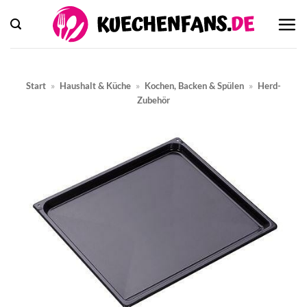
Zum
Inhalt
springen
Start
»
Haushalt & Küche
»
Kochen, Backen & Spülen
»
Herd-
Zubehör