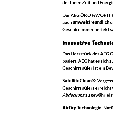
der Ihnen Zeit und Energi
Der AEG ÖKO FAVORIT FES
auch
umweltfreundlich
u
Geschirr immer perfekt s
Innovative Technol
Das Herzstück des AEG Ö
basiert. AEG hat es sich 
Geschirrspüler ist ein Be
SatelliteClean®:
Vergesse
Geschirrspülers erreicht
Abdeckung
zu gewährleis
AirDry Technologie:
Natür