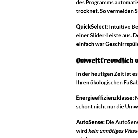
des Programms automatis
trocknet. So vermeiden Si
QuickSelect:
Intuitive B
einer Slider-Leiste aus. 
einfach war Geschirrspül
Umweltfreundlich u
In der heutigen Zeit ist
Ihren ökologischen Fußa
Energieeffizienzklasse:
M
schont nicht nur die Umw
AutoSense:
Die AutoSens
wird
kein unnötiges Wass