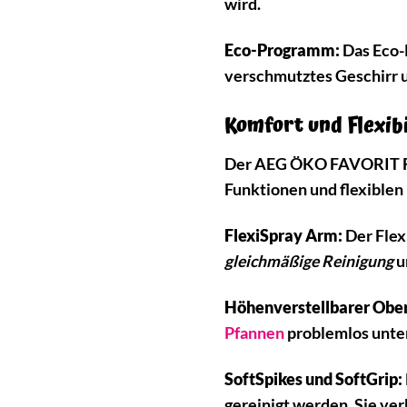
wird.
Eco-Programm:
Das Eco-P
verschmutztes Geschirr u
Komfort und Flexibi
Der AEG ÖKO FAVORIT FES
Funktionen und flexiblen
FlexiSpray Arm:
Der Flex
gleichmäßige Reinigung
u
Höhenverstellbarer Obe
Pfannen
problemlos unter
SoftSpikes und SoftGrip:
gereinigt werden. Sie ver