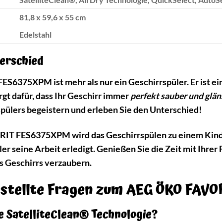
81,8 x 59,6 x 55 cm
Edelstahl
terschied
375XPM ist mehr als nur ein Geschirrspüler. Er ist eine 
orgt dafür, dass Ihr Geschirr immer
perfekt sauber und glä
pülers begeistern und erleben Sie den Unterschied!
 FES6375XPM wird das Geschirrspülen zu einem Kinders
r seine Arbeit erledigt. Genießen Sie die Zeit mit Ihrer 
s Geschirrs verzaubern.
gestellte Fragen zum AEG ÖKO FAV
ie SatelliteClean® Technologie?