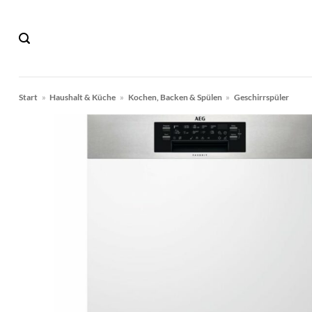
Zum
Inhalt
springen
Start
»
Haushalt & Küche
»
Kochen, Backen & Spülen
»
Geschirrspüler