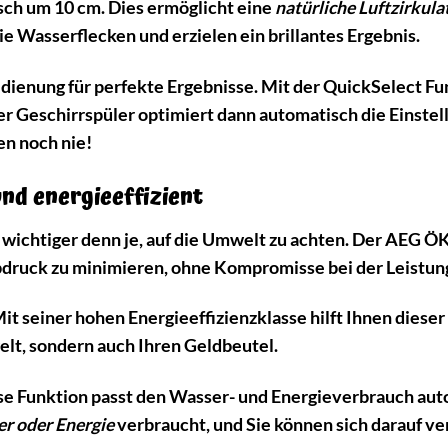
ch um 10 cm. Dies ermöglicht eine
natürliche Luftzirkula
e Wasserflecken und erzielen ein brillantes Ergebnis.
edienung für perfekte Ergebnisse. Mit der QuickSelect F
Der Geschirrspüler optimiert dann automatisch die Einstel
en noch nie!
nd energieeffizient
 es wichtiger denn je, auf die Umwelt zu achten. Der 
bdruck zu minimieren, ohne Kompromisse bei der Leistun
it seiner hohen Energieeffizienzklasse hilft Ihnen dieser
elt, sondern auch Ihren Geldbeutel.
e Funktion passt den Wasser- und Energieverbrauch auto
er oder Energie
verbraucht, und Sie können sich darauf ver