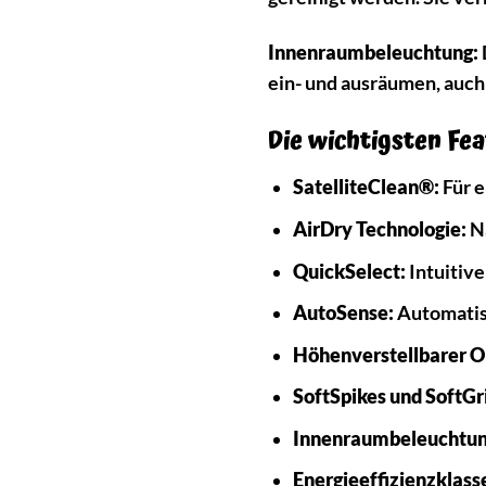
Innenraumbeleuchtung:
ein- und ausräumen, auch
Die wichtigsten Fea
SatelliteClean®:
Für e
AirDry Technologie:
Na
QuickSelect:
Intuitive
AutoSense:
Automatis
Höhenverstellbarer O
SoftSpikes und SoftGr
Innenraumbeleuchtun
Energieeffizienzklass