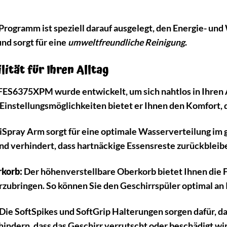
rogramm ist speziell darauf ausgelegt, den Energie- und W
nd sorgt für eine
umweltfreundliche Reinigung
.
lität für Ihren Alltag
6375XPM wurde entwickelt, um sich nahtlos in Ihren Al
 Einstellungsmöglichkeiten bietet er Ihnen den Komfort, 
iSpray Arm sorgt für eine optimale Wasserverteilung im 
nd verhindert, dass hartnäckige Essensreste zurückbleib
rkorb:
Der höhenverstellbare Oberkorb bietet Ihnen die Fl
zubringen. So können Sie den Geschirrspüler optimal an 
Die SoftSpikes und SoftGrip Halterungen sorgen dafür, da
hindern, dass das Geschirr verrutscht oder beschädigt wi