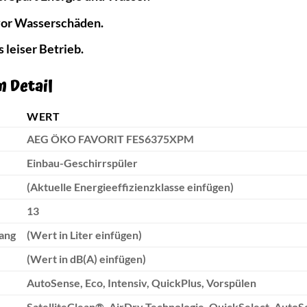
vor Wasserschäden.
leiser Betrieb.
m Detail
WERT
AEG ÖKO FAVORIT FES6375XPM
Einbau-Geschirrspüler
(Aktuelle Energieeffizienzklasse einfügen)
13
ang
(Wert in Liter einfügen)
(Wert in dB(A) einfügen)
AutoSense, Eco, Intensiv, QuickPlus, Vorspülen
SatelliteClean®, AirDry Technologie, QuickSelect, Auto