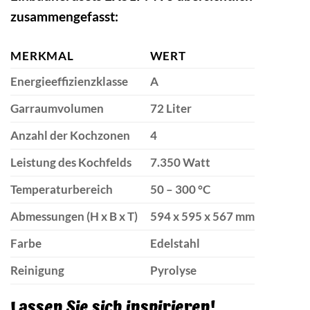
zusammengefasst:
MERKMAL
WERT
Energieeffizienzklasse
A
Garraumvolumen
72 Liter
Anzahl der Kochzonen
4
Leistung des Kochfelds
7.350 Watt
Temperaturbereich
50 – 300 °C
Abmessungen (H x B x T)
594 x 595 x 567 mm
Farbe
Edelstahl
Reinigung
Pyrolyse
Lassen Sie sich inspirieren!